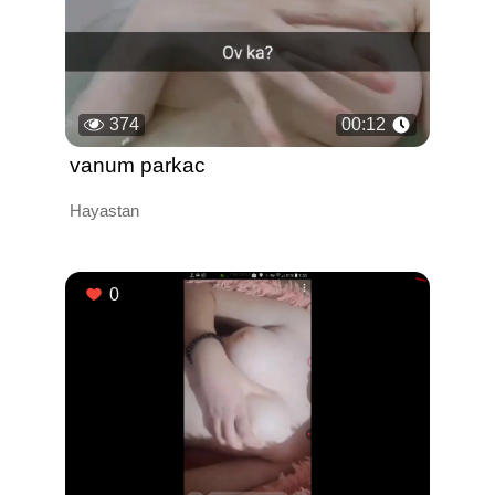
374
00:12
vanum parkac
Hayastan
0