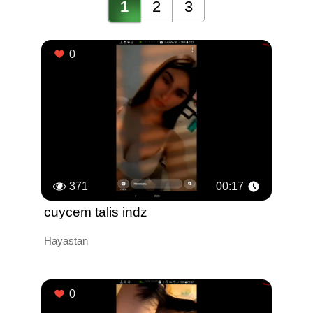
1
2
3
0
371
00:17
cuycem talis indz
Hayastan
0