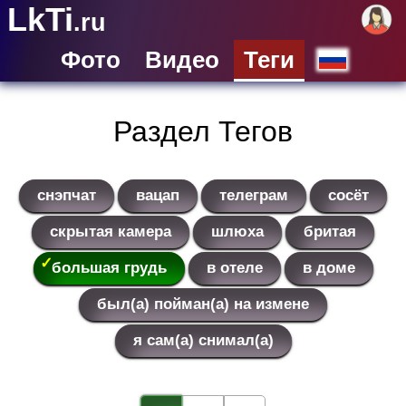
LkTi
.ru
Фото
Видео
Теги
Раздел Тегов
снэпчат
вацап
телеграм
сосёт
скрытая камера
шлюха
бритая
большая грудь
в отеле
в доме
был(а) пойман(а) на измене
я сам(а) снимал(а)