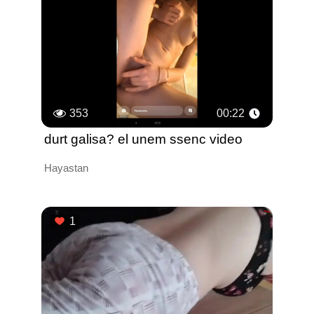
353
00:22
durt galisa? el unem ssenc video
Hayastan
1