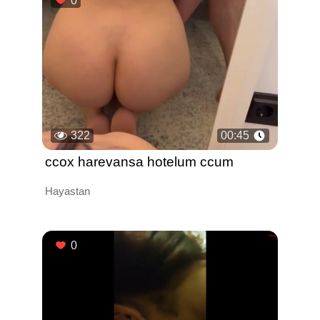
0
322
00:45
ccox harevansa hotelum ccum
Hayastan
0