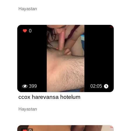
Hayastan
0
399
02:05
ccox harevansa hotelum
Hayastan