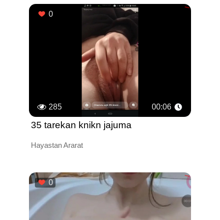
0
285
00:06
35 tarekan knikn jajuma
Hayastan Ararat
0