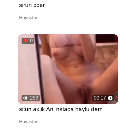
sirun ccer
Hayastan
0
253
00:17
situn axjik Ani nstaca haylu dem
Hayastan