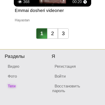
368
00:20
Emmai dosheri videoner
Hayastan
1
2
3
Разделы
Я
Видео
Регистация
Фото
Войти
Теги
Восстановить
пароль