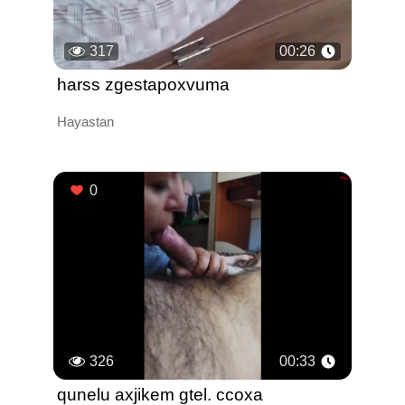
317
00:26
harss zgestapoxvuma
Hayastan
0
326
00:33
qunelu axjikem gtel. ccoxa