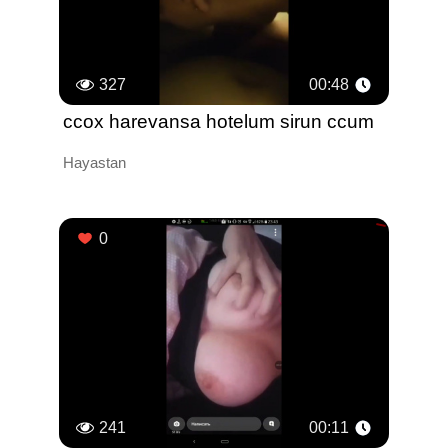
327
00:48
ccox harevansa hotelum sirun ccum
Hayastan
0
241
00:11