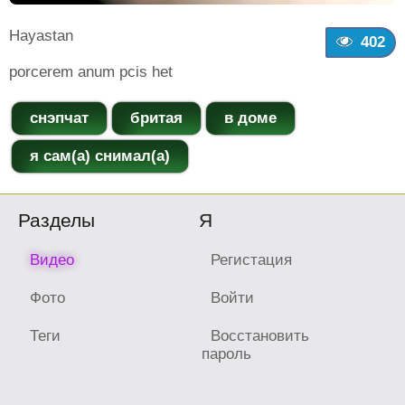
Hayastan
402
porcerem anum pcis het
снэпчат
бритая
в доме
я сам(а) снимал(а)
Разделы
Я
Видео
Регистация
Фото
Войти
Теги
Восстановить
пароль